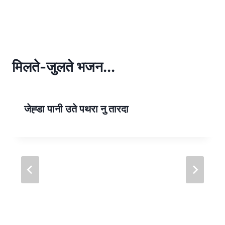
h
h
at
ar
s
e
A
p
मिलते-जुलते भजन...
p
जेह्डा पानी उते पथरा नु तारदा