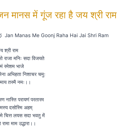
जन मानस में गूंज रहा है जय श्री राम
Jan Manas Me Goonj Raha Hai Jai Shri Ram
य श्री राम
मो राजा मनिः सदा विजयते
ामं रमेशम भाजे
मेना अभिहता निशाचर चमुः
ामाय तस्मै नमः।।
मण नास्ति परायणं परतारम
ामस्य दसोस्मि अहम्
ामे चित्त लयस सदा भवतु में
ो रामा माम उद्धारा।।