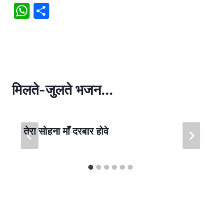
W
S
h
h
at
ar
s
e
A
p
मिलते-जुलते भजन...
p
तेरा सोहना माँ दरबार होवे