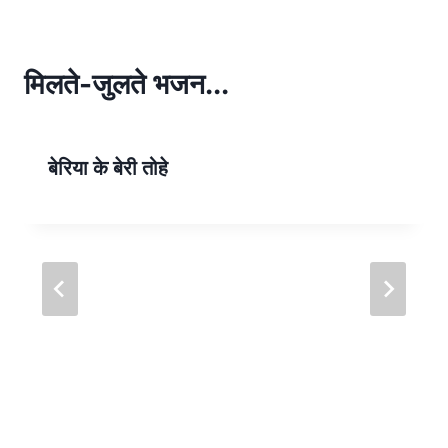
s
e
A
p
मिलते-जुलते भजन...
p
बेरिया के बेरी तोहे