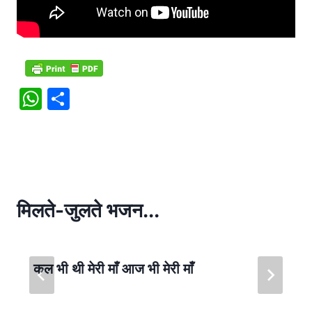
W
S
h
h
at
ar
s
e
A
p
मिलते-जुलते भजन...
p
कल भी थी मेरी माँ आज भी मेरी माँ