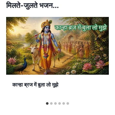
p
मिलते-जुलते भजन...
p
कान्हा ब्रज में बुला लो मुझे