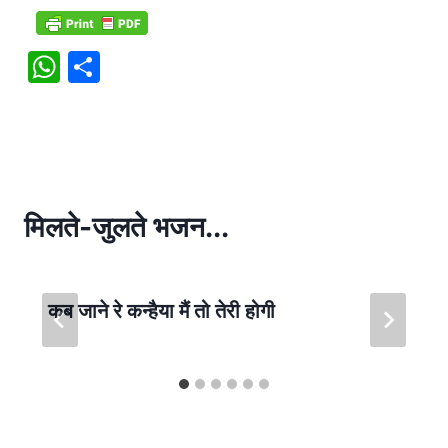
W
S
h
h
at
ar
s
e
A
p
मिलते-जुलते भजन...
p
कब जाने रे कन्हैया मैं तो तेरी होगी