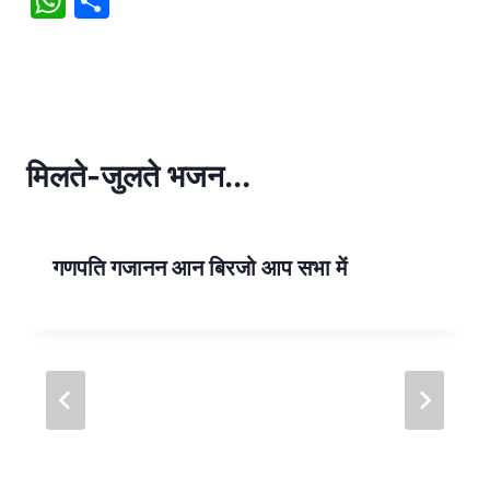
W
S
h
h
at
ar
s
e
A
p
मिलते-जुलते भजन...
p
गणपति गजानन आन बिरजो आप सभा में