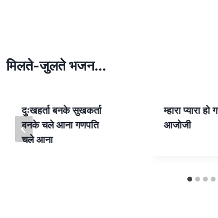
h
h
at
ar
s
e
A
p
मिलते-जुलते भजन...
p
दुःखहर्ता बनके सुखकर्ता
म्हारा प्यारा हो 
बनके चले आना गणपति
आजोजी
चले आना