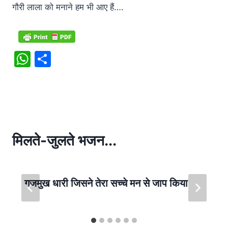
गौरी लाला को मनाने हम भी आए हैं….
W
S
h
h
at
ar
s
e
A
p
मिलते-जुलते भजन...
p
गजमुख धारी जिसने तेरा सच्चे मन से जाप किया