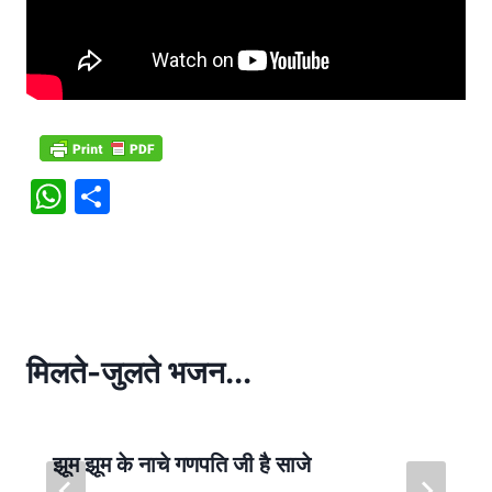
W
S
h
h
at
ar
s
e
A
p
मिलते-जुलते भजन...
p
झूम झूम के नाचे गणपति जी है साजे