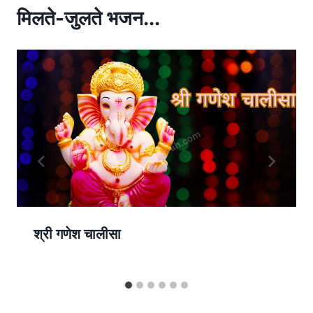
p
मिलते-जुलते भजन...
p
श्री गणेश चालीसा