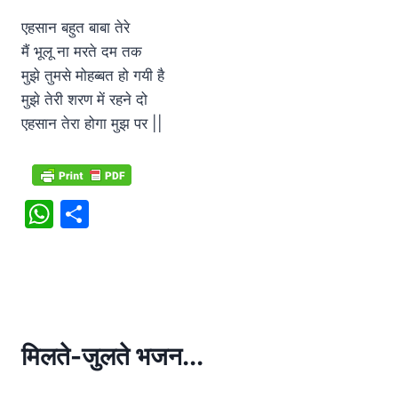
एहसान बहुत बाबा तेरे
मैं भूलू ना मरते दम तक
मुझे तुमसे मोहब्बत हो गयी है
मुझे तेरी शरण में रहने दो
एहसान तेरा होगा मुझ पर ||
W
S
h
h
at
ar
s
e
A
p
मिलते-जुलते भजन...
p