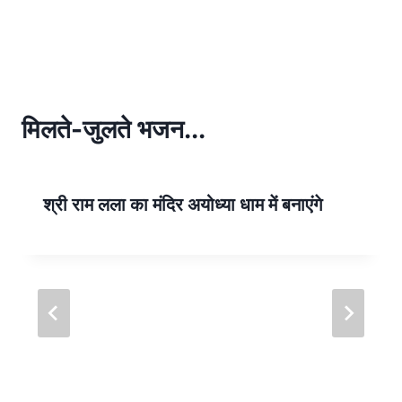
h
h
at
ar
s
e
A
p
मिलते-जुलते भजन...
p
श्री राम लला का मंदिर अयोध्या धाम में बनाएंगे