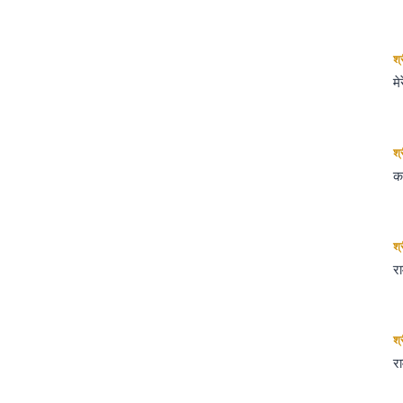
श्
मे
श्
कल
श्
रा
श्
र