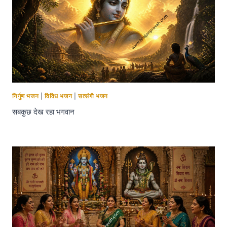
निर्गुण भजन
|
विविध भजन
|
सत्संगी भजन
सबकुछ देख रहा भगवान