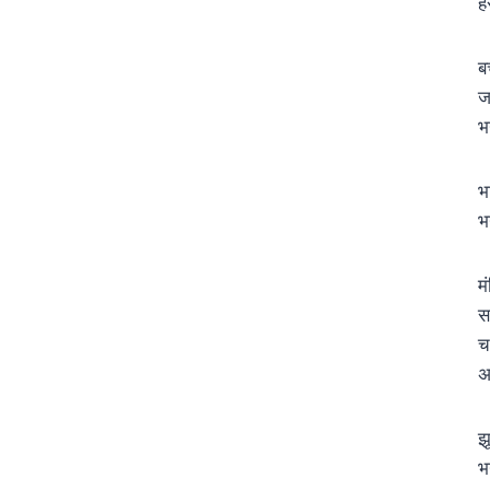
ह
ब
ज
भ
भ
भ
मं
स
च
अ
झ
भ