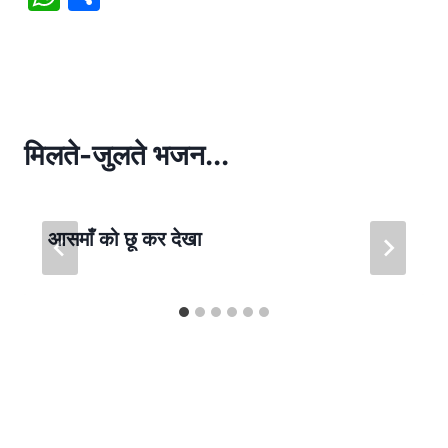
h
h
at
ar
s
e
A
p
मिलते-जुलते भजन...
p
आसमाँ को छू कर देखा