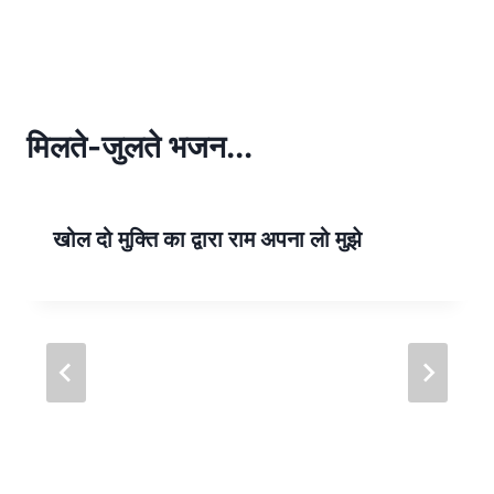
h
h
at
ar
s
e
A
p
मिलते-जुलते भजन...
p
खोल दो मुक्ति का द्वारा राम अपना लो मुझे