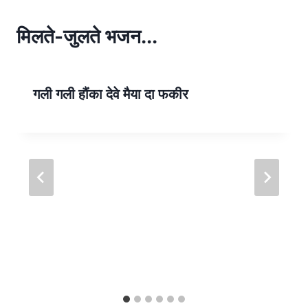
A
p
मिलते-जुलते भजन...
p
गली गली हौंका देवे मैया दा फकीर