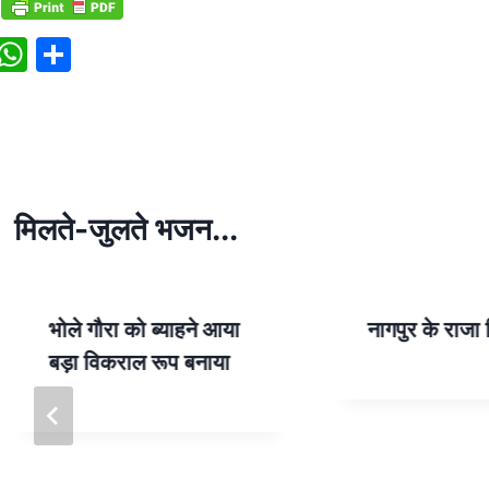
W
S
h
h
at
ar
s
e
A
p
मिलते-जुलते भजन...
p
भोले गौरा को ब्याहने आया
नागपुर के राजा
बड़ा विकराल रूप बनाया