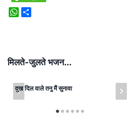
W
S
h
h
at
ar
s
e
A
p
मिलते-जुलते भजन...
p
दुख दिल वाले तनु मैं सुनावा