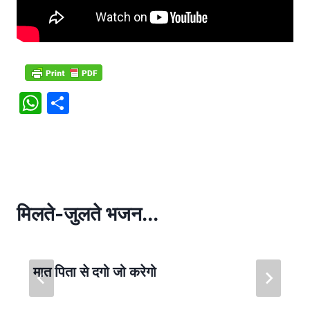
W
S
h
h
at
ar
s
e
A
p
मिलते-जुलते भजन...
p
मात पिता से दगो जो करेगो